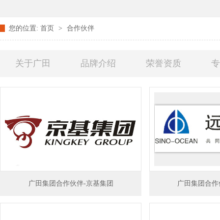
您的位置:
首页
>
合作伙伴
关于广田
品牌介绍
荣誉资质
联系广田
广田集团合作
广田集团合作伙伴-京基集团