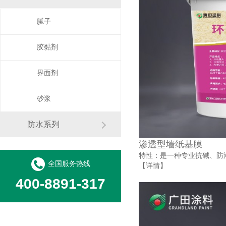
腻子
胶黏剂
界面剂
砂浆
防水系列
渗透型墙纸基膜
特性：是一种专业抗碱、防
全国服务热线
【详情】
400-8891-317