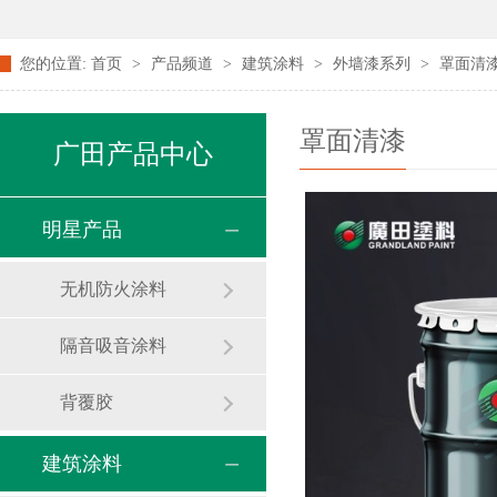
您的位置:
首页
>
产品频道
>
建筑涂料
>
外墙漆系列
>
罩面清
罩面清漆
广田产品中心
明星产品
无机防火涂料
隔音吸音涂料
背覆胶
建筑涂料