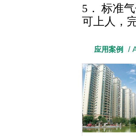
5
．
标准气
可上人，完
/ 
应用案例