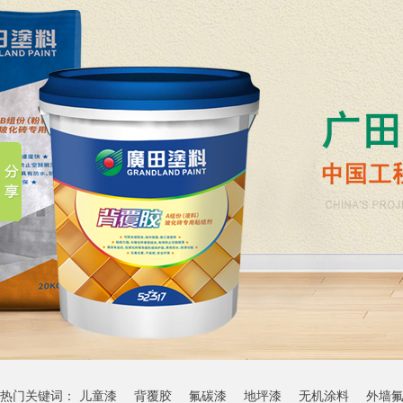
热门关键词：
儿童漆
背覆胶
氟碳漆
地坪漆
无机涂料
外墙